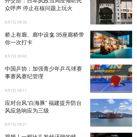
外交部：日本执政当局应倾听民
众呼声 停止在核问题上玩火
8月7日 09:35
桥上有廊、廊中设龛 35座廊桥带
你一次打卡
8月7日 09:42
中国乒协：加强青少年乒乓球赛
事赛风赛纪管理
8月7日 09:11
应对台风“白海豚” 福建提升防台
风应急响应为三级
8月7日 09:21
视频丨一根比头发丝还细的线，