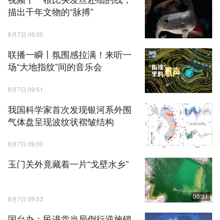
描出千年文物的“脉搏”
8月7日 09:05
联播一瞬丨氛围感拉满！来听一
场“大地指纹”间的音乐会
8月7日 09:51
我国科学家首次发现银河系外围
气体盘呈现波纹状褶皱结构
8月7日 09:00
玉门关外竟藏着一片“戈壁水乡”
00:31
8月7日 09:53
国台办：民进党当局倒行逆施锁