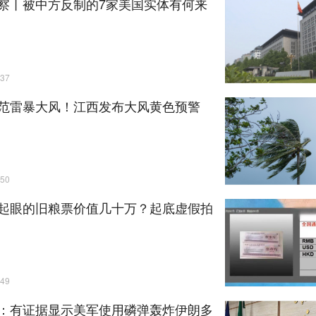
察丨被中方反制的7家美国实体有何来
37
范雷暴大风！江西发布大风黄色预警
50
起眼的旧粮票价值几十万？起底虚假拍
49
：有证据显示美军使用磷弹轰炸伊朗多