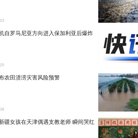
23
机自罗马尼亚方向进入保加利亚后爆炸
25
布农田渍涝灾害风险预警
38
新疆女孩在天津偶遇支教老师 瞬间哭红