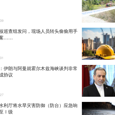
39
核巡查组发问，现场人员转头偷偷用手
案……
31
：伊朗与阿曼就霍尔木兹海峡谈判非常
成协议
27
水利厅将水旱灾害防御（防台）应急响
至Ⅰ级