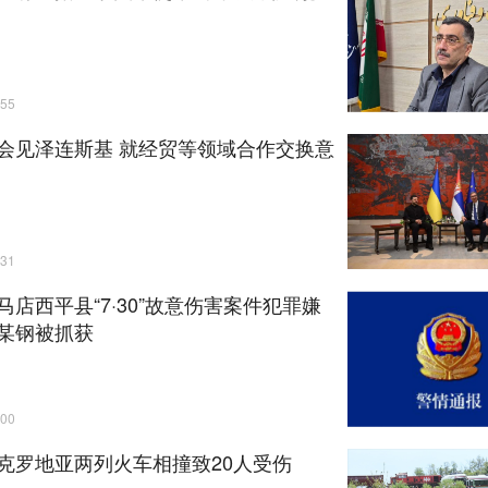
55
会见泽连斯基 就经贸等领域合作交换意
31
马店西平县“7·30”故意伤害案件犯罪嫌
某钢被抓获
00
克罗地亚两列火车相撞致20人受伤