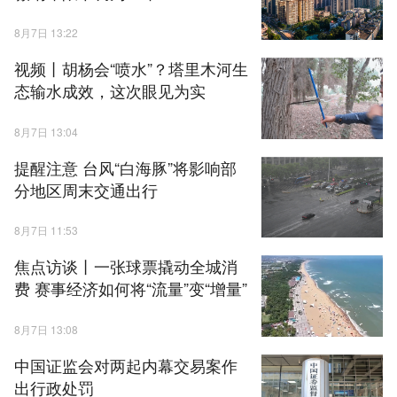
8月7日 13:22
视频丨胡杨会“喷水”？塔里木河生
态输水成效，这次眼见为实
8月7日 13:04
提醒注意 台风“白海豚”将影响部
分地区周末交通出行
8月7日 11:53
焦点访谈丨一张球票撬动全城消
费 赛事经济如何将“流量”变“增量”
8月7日 13:08
中国证监会对两起内幕交易案作
出行政处罚