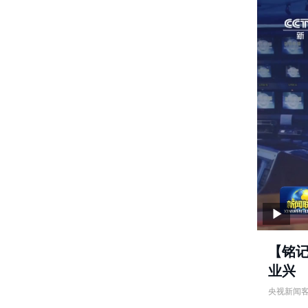
【铭记
业兴
央视新闻
【铭记历