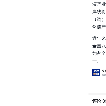
济产业
岸线
（渤
然遗产
近年
全国八
约占全
一。
央
我
评论
3