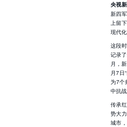
央视
责任编辑
新四
上留
现代化
这段
记录了
月，新
月7日
为7个
中抗战
传承
势大
城市