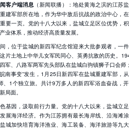
（新闻联播）：地处黄海之滨的江苏盐
新闻客户端消息
：
央视新闻客户端
军重建军部所在地，作为华中敌后抗战的政治中心，在
下重要一页。党的十八大以来，盐城立足区位优势，积
产业体系，推动经济高质量发展。
时间，位于盐城的新四军纪念馆迎来大批参观者，一件
这片土地上中华儿女军民同心、英勇抗敌的历史。194
四军、八路军两军先头部队在盐城白驹镇狮子口会师
“皖南事变”发生，1月25日新四军在盐城重建军部，
师、1个独立旅。共计9万多人的新四军浴血奋战，
新局面。
红色基因，汲取前行力量。党的十八大以来，盐城立足
力发展海洋经济。作为江苏拥有最长海岸线、沿海滩涂
，盐城加快培育海洋渔业、海工装备、海洋旅游等九大