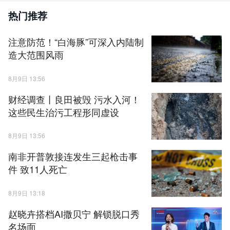
热门推荐
注意防范！“白海豚”可深入内陆制
造大范围风雨
8月9日 13:56
财经调查丨良田被毁 污水入河！
这些民生治污工程形同虚设
8月9日 13:56
南非开普敦接连发生三起枪击事
件 致11人死亡
8月9日 13:18
赵晓卉搭档AI撒贝宁 解锁脱口秀
名场面