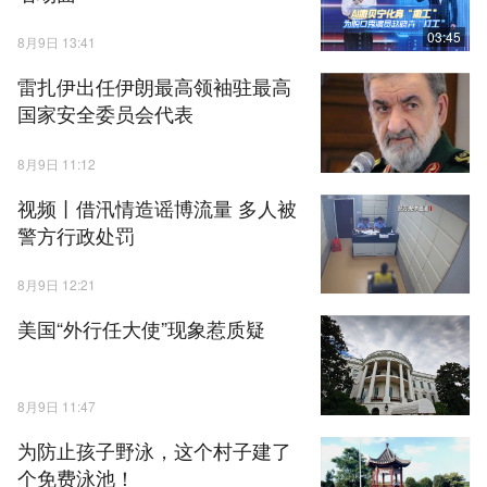
03:45
8月9日 13:41
雷扎伊出任伊朗最高领袖驻最高
国家安全委员会代表
8月9日 11:12
视频丨借汛情造谣博流量 多人被
警方行政处罚
8月9日 12:21
美国“外行任大使”现象惹质疑
8月9日 11:47
为防止孩子野泳，这个村子建了
个免费泳池！