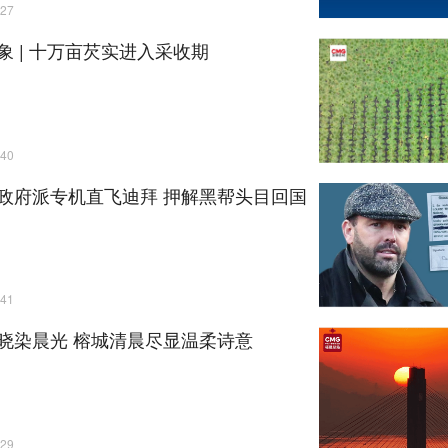
27
象 | 十万亩芡实进入采收期
40
政府派专机直飞迪拜 押解黑帮头目回国
41
晓染晨光 榕城清晨尽显温柔诗意
29