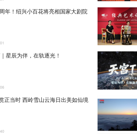
0周年！绍兴小百花将亮相国家大剧院
01
V｜星辰为伴，在轨逐光！
06
赏正当时 西岭雪山云海日出美如仙境
40