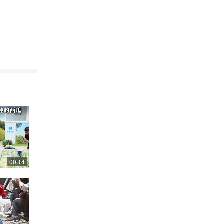
界读书日。
书香节
索联系邮
00:14