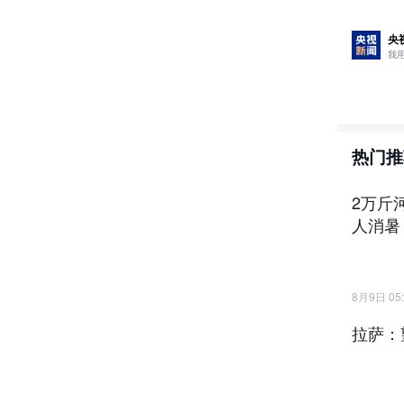
本周（4
连日来，
央
日。（监
我
箱：shaan
责任编辑
热门推
2万斤
人消暑
8月9日 05:
拉萨：