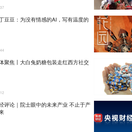
37
丁豆豆：为没有情感的AI，写有温度的
44
体聚焦丨大白兔奶糖包装走红西方社交
12
经评论｜院士眼中的未来产业 不止于产
来