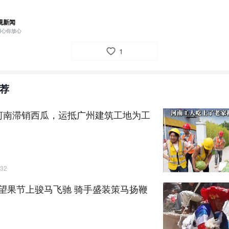
月20日-26日）是我国设立的首个全民阅读周，今天（4月23日）也是世
陕西各地通过朗诵、展览、市集等丰富多彩的文化活动，打造精彩纷呈的
视新闻
制：李亚玮 侯涛｜记者：吴成轩 崔刚｜协作：铜川融媒 衡方汉｜新闻线
用心你放心
xizongzhan@cctv.com）
1
：
文豪
荐
河南滞销西瓜，运抵广州建筑工地为工
32
望果节上骏马飞驰 骑手盛装策马扬鞭