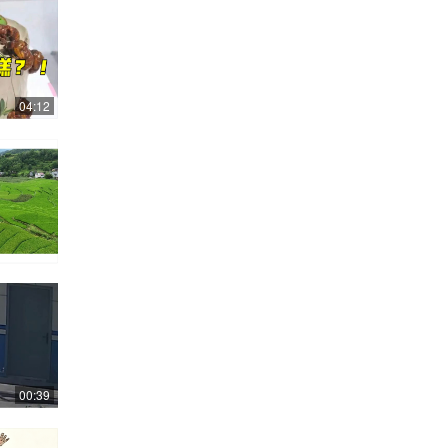
04:12
00:39