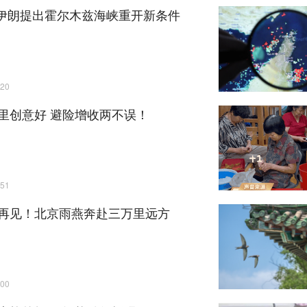
| 伊朗提出霍尔木兹海峡重开新条件
20
里创意好 避险增收两不误！
51
再见！北京雨燕奔赴三万里远方
00