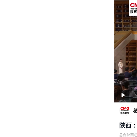
陕西：
总台陕西