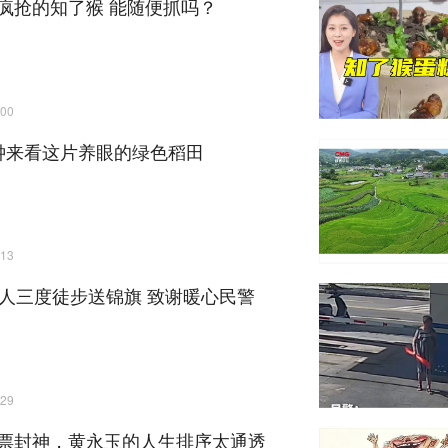
山东人疯抢的知了猴 能随便抓吗？
00
钟来看这片养眼的绿色稻田
13
老人三度徒步送锦旗 致谢暖心民警
29
票封神，黄永玉的人生排序太通透