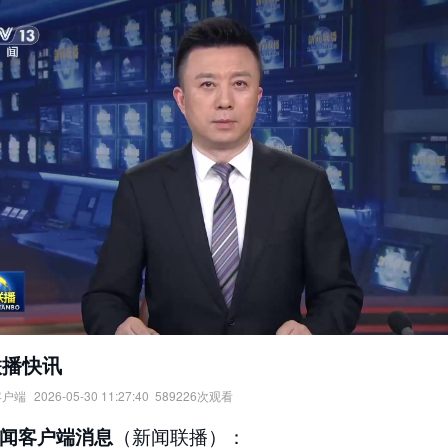
联播快讯
客户端
2026-05-30 11:27:40
589226
次观看
快讯：
（新闻联播）：
闻客户端消息
国“三下乡”集中示范活动在甘肃举行；