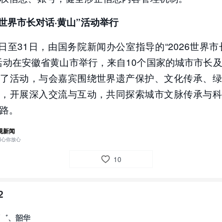
26世界市长对话·黄山”活动举行
8日至31日，由国务院新闻办公室指导的“2026世界市
活动在安徽省黄山市举行，来自10个国家的城市市长
加了活动，与会嘉宾围绕世界遗产保护、文化传承、绿
题，开展深入交流与互动，共同探索城市文脉传承与科
路。
视新闻
用心你放心
10
2
〆゛、韶华