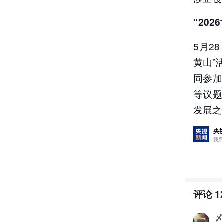
“20
5月2
黄山”
同参
等议
发展之
央
我
评论
1