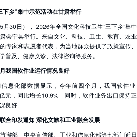
四个月我国软件业运行情况良好；
三下乡”集中示范活动在甘肃举行
部门联合印发通知 深化文旅和工业融合发展；
政部在香港发行60亿元人民币绿色主权债券；
央企业科技成果产业化联合体成立；
5月30日）， 2026年全国文化科技卫生“三下乡”集
国将开展流动儿童和留守儿童精准关爱服务工作；
甘肃会宁县举行。来自文化、科技、卫生、教育、农业
央网信办开展专项行动整治恶意炒作涉企信息；
域的专家和志愿者代表，为当地群众提供了政策宣传、
026世界市长对话·黄山”活动举行。
：
央视新闻客户端
学普及、健康义诊、法律咨询等服务。
月我国软件业运行情况良好
和信息化部数据显示，今年前四个月，我国软件业
86亿元，同比增长10.9%。同时，软件业务出口保持
况良好。
联合印发通知 深化文旅和工业融合发展
和旅游部、中央宣传部、工业和信息化部等七部门近日