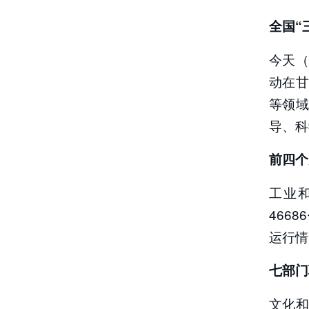
（2）前
全国“
（3）七
（4）财
（5）中
今天（
（6）我
动在
（7）中
等领
（8）“2
责任编辑
导、科
前四个
工业
466
运行情
七部门
文化