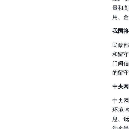
量和高
用、金
我国将
民政部
和留守
门间
的留守
中央网
中央网
环境 
息、
涉企侵