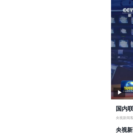
国内
央视新闻
国内联播
央视新
（1）全