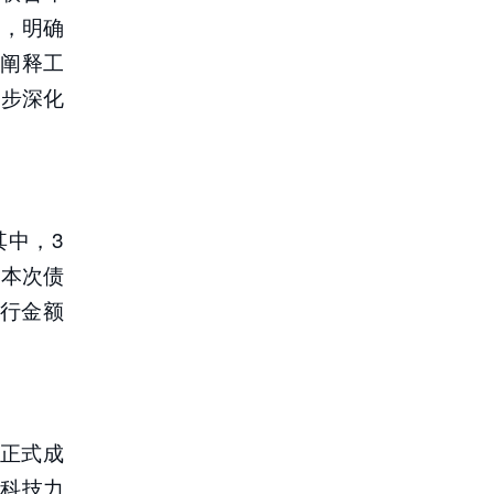
》，明确
阐释工
一步深化
其中，3
。本次债
发行金额
京正式成
科技力