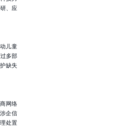
科研、应
流动儿童
通过多部
护缺失
营商网络
作涉企信
理处置