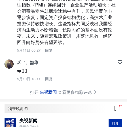
理指数（PMI）连续回升，企业生产活动加快；社
会消费品零售总额增速稳中有升，居民消费信心
逐步恢复；固定资产投资结构优化，高技术产业
投资保持较快增长。这些指标共同反映出我国经
济内生动力不断增强，长期向好的基本面没有改
变。未来，随着宏观政策进一步落地见效，经济
回升向好势头有望延续。
5月11日 05:27
回复
〆゛、韶华
❤️👍🏻
5月10日 13:11
回复
央视新闻
打开
查看更多精彩评论
23
我来说两句
央视新闻
打开
我用心你放心