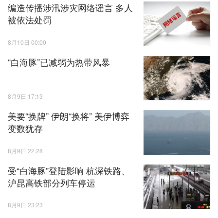
编造传播涉汛涉灾网络谣言 多人
被依法处罚
8月10日 00:00
“白海豚”已减弱为热带风暴
8月9日 17:13
美要“换牌” 伊朗“换将” 美伊博弈
变数犹存
8月9日 22:28
受“白海豚”登陆影响 杭深铁路、
沪昆高铁部分列车停运
8月9日 23:23