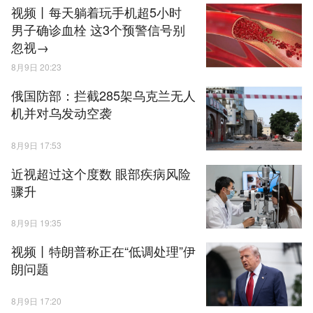
视频丨每天躺着玩手机超5小时
男子确诊血栓 这3个预警信号别
忽视→
8月9日 20:23
俄国防部：拦截285架乌克兰无人
机并对乌发动空袭
8月9日 17:53
近视超过这个度数 眼部疾病风险
骤升
8月9日 19:35
视频丨特朗普称正在“低调处理”伊
朗问题
8月9日 17:20