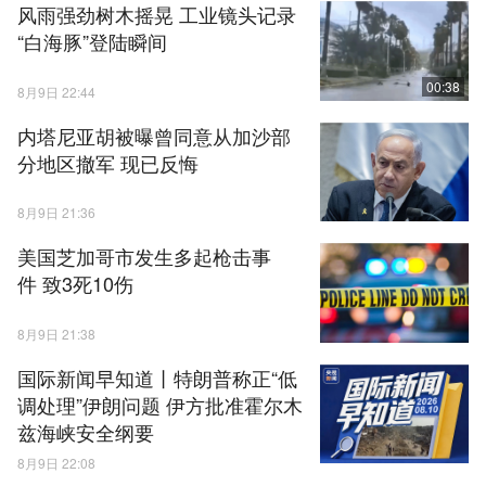
风雨强劲树木摇晃 工业镜头记录
“白海豚”登陆瞬间
00:38
8月9日 22:44
内塔尼亚胡被曝曾同意从加沙部
分地区撤军 现已反悔
8月9日 21:36
美国芝加哥市发生多起枪击事
件 致3死10伤
8月9日 21:38
国际新闻早知道丨特朗普称正“低
调处理”伊朗问题 伊方批准霍尔木
兹海峡安全纲要
8月9日 22:08