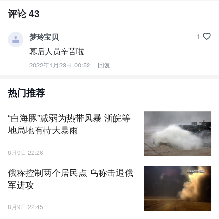
责任编辑：
樊景阳
评论
43
梦玲宝贝
1
幕后人员辛苦啦！
2022年1月23日 00:52
回复
热门推荐
“白海豚”减弱为热带风暴 浙皖等
地局地有特大暴雨
8月9日 22:26
俄称控制两个居民点 乌称击退俄
军进攻
8月9日 22:45