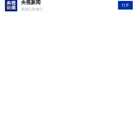
央视新闻
海底两百斤
1
打开
我用心你放心
👍
3月21日 13:58
回复
央视新闻网友tZjS
1
各地紧跟民生需求，持续推进城市更新，完善社
区服务设施，让百姓生活更宜居、更舒心。
3月21日 13:06
回复
〆゛、韶华
1
❤️👍🏻
3月21日 12:16
回复
央视新闻
打开
查看更多精彩评论