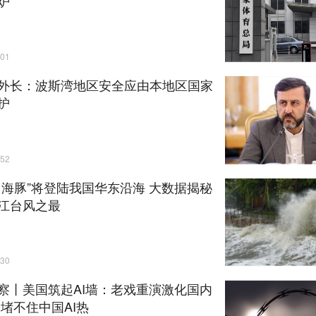
炉
01
外长：波斯湾地区安全应由本地区国家
护
52
白海豚”将登陆我国华东沿海 大数据揭秘
江台风之最
30
察丨美国筑起AI墙：老戏重演激化国内
却堵不住中国AI热