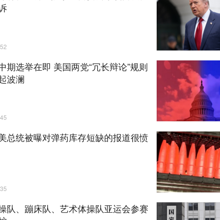
诉
52
中期选举在即 美国两党“冗长辩论”规则
起波澜
45
美总统被曝对弹药库存短缺的报道很愤
35
操队、蹦床队、艺术体操队亚运会参赛