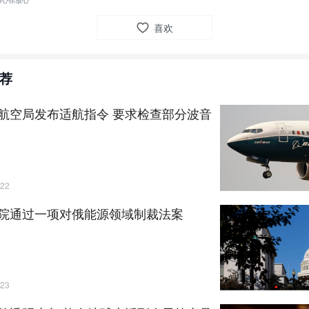
用心你放心
喜欢
荐
航空局发布适航指令 要求检查部分波音
22
院通过一项对俄能源领域制裁法案
23