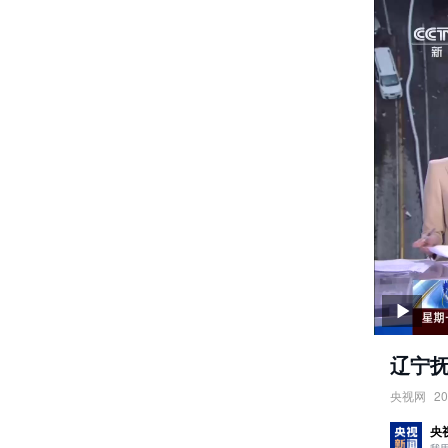
辽宁抚
央视网
20
辽宁抚顺
央
责任编辑