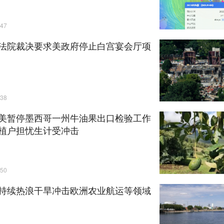
47
法院裁决要求美政府停止白宫宴会厅项
38
美暂停墨西哥一州牛油果出口检验工作
植户担忧生计受冲击
50
持续热浪干旱冲击欧洲农业航运等领域