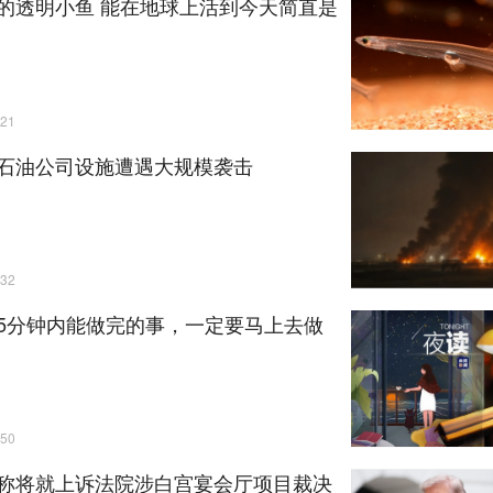
的透明小鱼 能在地球上活到今天简直是
21
石油公司设施遭遇大规模袭击
32
5分钟内能做完的事，一定要马上去做
50
称将就上诉法院涉白宫宴会厅项目裁决