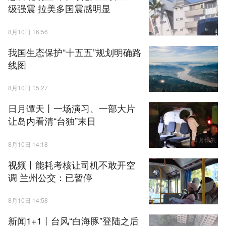
级强震 拉美多国震感明显
8月10日 16:56
我国生态保护“十五五”规划明确路
线图
8月10日 15:27
日月谭天丨一场演习、一部大片
让岛内看清“台独”末日
8月10日 14:18
视频丨能耗考核让司机不敢开空
调 兰州公交：已暂停
8月10日 14:58
新闻1+1丨台风“白海豚”登陆之后