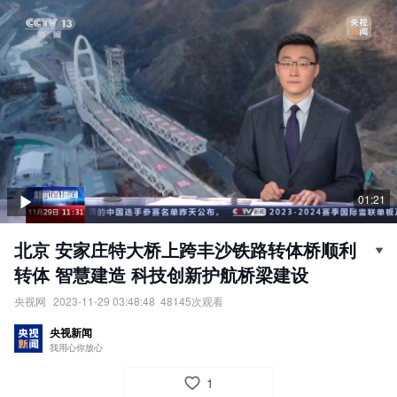
01:21
北京 安家庄特大桥上跨丰沙铁路转体桥顺利
转体 智慧建造 科技创新护航桥梁建设
央视网
2023-11-29 03:48:48
48145
次观看
安家庄特大桥上跨丰沙铁路转体桥顺利转体：智慧建造，科技创新
央视新闻
护航桥梁建设。
我用心你放心
责任编辑：
央视网
1