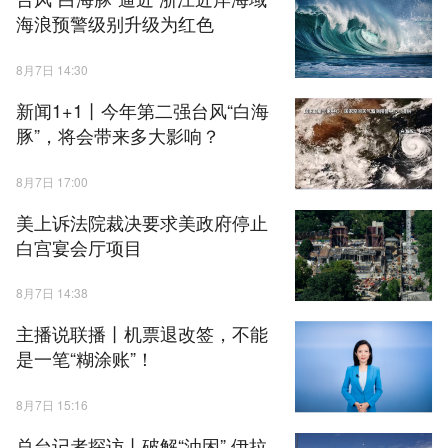
海浪预警级别升级为红色
8月7日 14:30
新闻1+1丨今年第二强台风“白海
豚”，将会带来多大影响？
8月7日 17:00
美上诉法院裁决要求美政府停止
白宫宴会厅项目
8月7日 14:38
主播说联播丨机票退改签，不能
是一笔“糊涂账”！
8月7日 15:16
总台记者探访丨破解“油困” 伊拉