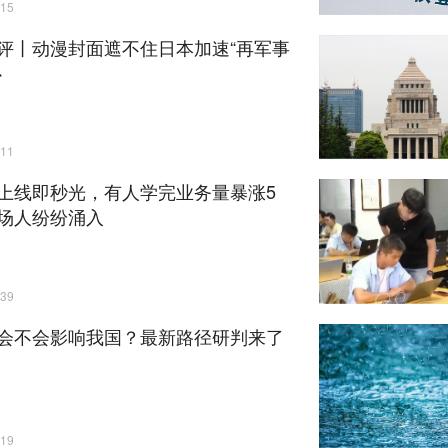
15
评丨动漫封面遮不住日本加速“再军事
心
11
上线即秒光，有人学完业务量暴涨5
场人纷纷涌入
39
会不会影响我国？最新路径研判来了
19