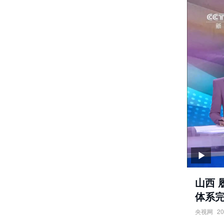
山西 
体系
央视网
20
山西·履