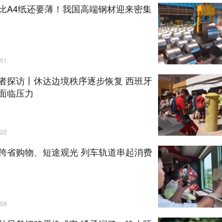
比A4纸还要薄！我国高端钢材迎来密集
51
者探访丨休达边境秩序逐步恢复 西班牙
面临压力
22
跨省购物、短途观光 列车轨道串起消费
58