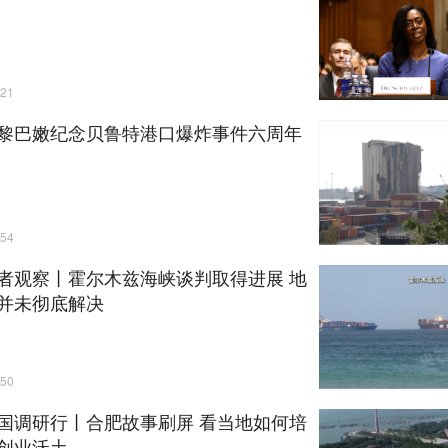
21
黎巴嫩纪念贝鲁特港口爆炸事件六周年
54
者观察丨霍尔木兹海峡谈判取得进展 地
并未彻底解决
50
国调研行丨合肥故事刷屏 看当地如何培
创业沃土