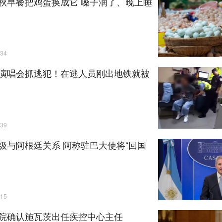
秋早餐把鸡蛋换成它 嗓子润了、晚上睡
34
演唱会抓逃犯！在逃人员刚出地铁就被
39
级与阿根廷关系 阿称驻巴大使将“回国
15
院确认施瓦茨出任疾控中心主任