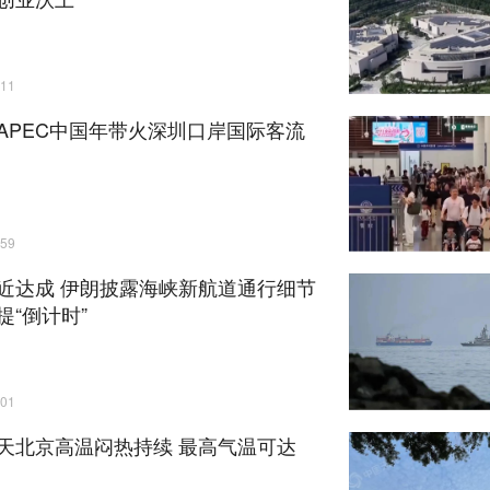
11
APEC中国年带火深圳口岸国际客流
59
近达成 伊朗披露海峡新航道通行细节
提“倒计时”
01
天北京高温闷热持续 最高气温可达