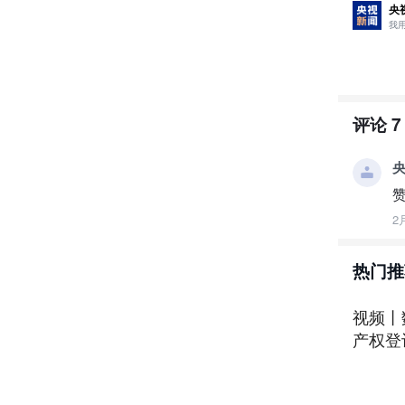
央
责任编辑
我
评论
7
央
2
热门推
视频丨
产权登