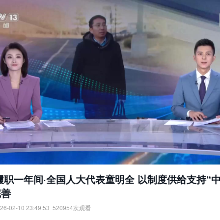
履职一年间·全国人大代表童明全 以制度供给支持“中
完善
26-02-10 23:49:53
520954
次观看
职一年间·全国人大代表童明全：以制度供给支持“中试”体系完善。