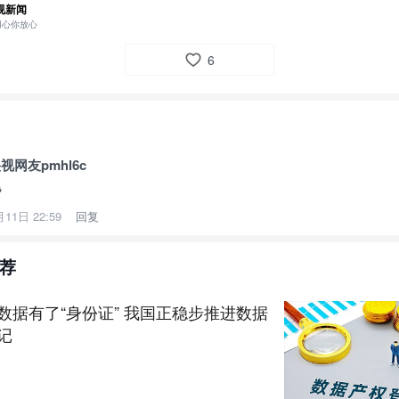
视新闻
：
央视网
用心你放心
6
视网友pmhl6c
赞
月11日 22:59
回复
荐
数据有了“身份证” 我国正稳步推进数据
记