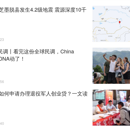
芝墨脱县发生4.2级地震 震源深度10千
23
N民调丨看完这份全球民调，China
l DNA动了！
56
如何申请办理退役军人创业贷？一文读
40