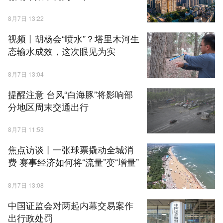
8月7日 13:22
视频丨胡杨会“喷水”？塔里木河生
态输水成效，这次眼见为实
8月7日 13:04
提醒注意 台风“白海豚”将影响部
分地区周末交通出行
8月7日 11:53
焦点访谈丨一张球票撬动全城消
费 赛事经济如何将“流量”变“增量”
8月7日 13:08
中国证监会对两起内幕交易案作
出行政处罚