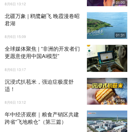
01:00
8月6日 13:12
北疆万象 | 鸥鹭翩飞 晚霞漫卷昭
君湖
01:31
8月6日 15:09
全球媒体聚焦 | “非洲的开发者们
更愿意使用中国AI模型”
8月6日 13:17
沉浸式扒苞米，强迫症极度舒
适！
00:56
8月6日 13:12
年中经济观察｜粮食产销区共建
跨省“飞地粮仓”（第三篇）