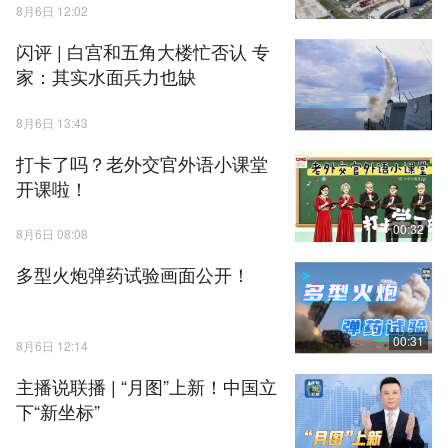
8月6日 12:02
闪评 | 白宫和五角大楼忙否认 专
家：其实水面兵力也缺
8月6日 13:43
打卡了吗？老外交官外语小课堂
开课啦！
00:32
8月6日 08:08
多型火炮弹药试验画面公开！
00:31
8月6日 12:14
主播说联播 | “月图”上新！中国立
下“新坐标”