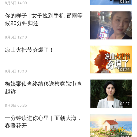
01:37
8月6日 14:09
你的样子 | 女子捡到手机 冒雨等
候20分钟归还
8月6日 12:40
凉山火把节夯爆了！
01:26
8月6日 13:13
梅姨案侦查终结移送检察院审查
起诉
02:27
8月6日 05:35
一分钟读进你心里｜面朝大海，
春暖花开