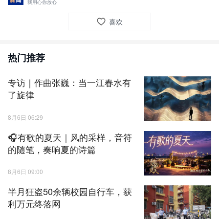
科技”让博士团沉浸式体验AR教学、AI辅助诊断及手术机器人实操，
我用心你放心
其毫米级精准操作彰显“中国智造”实力。华西口腔持续推动原创技术
喜欢
走向国际，向“一带一路”共建国家推广中国口腔医疗标准，擦亮中国
口腔医学国际名片。（总监制：裴奔 郑直 监制：刘超 温晓 统筹：
黄鹂 记者：郑轶 ）
热门推荐
责任编辑：
郑轶
专访｜作曲张巍：当一江春水有
了旋律
8月6日 06:29
🎧有歌的夏天｜风的采样，音符
的随笔，奏响夏的诗篇
8月6日 09:00
半月狂盗50余辆校园自行车，获
利万元终落网