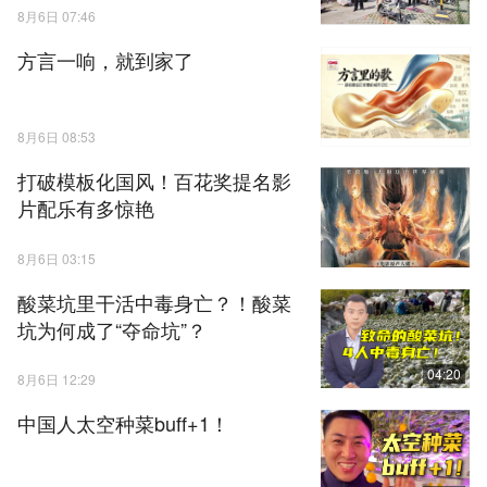
8月6日 07:46
方言一响，就到家了
8月6日 08:53
打破模板化国风！百花奖提名影
片配乐有多惊艳
8月6日 03:15
酸菜坑里干活中毒身亡？！酸菜
坑为何成了“夺命坑”？
04:20
8月6日 12:29
中国人太空种菜buff+1！