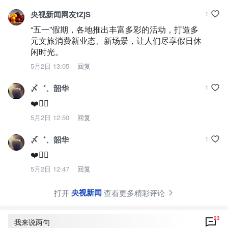
央视新闻网友tZjS
1
“五一”假期，各地推出丰富多彩的活动，打造多
元文旅消费新业态、新场景，让人们尽享假日休
闲时光。
5月2日 13:05
回复
〆゛、韶华
1
❤️👍🏻
5月2日 12:50
回复
〆゛、韶华
1
❤️👍🏻
5月2日 12:47
回复
央视新闻
打开
查看更多精彩评论
23
我来说两句