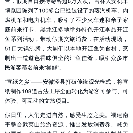
台，假期首日接待游客超8万人次。吉林大安机车
博览园陈列了100多台已经退役了的蒸汽机车、内
燃机车和电力机车，吸引了不少火车迷和亲子家
庭前来打卡。黑龙江多地举办特色开江季品开江
鱼系列活动，带动假期文旅消费，在活动现场，
51口大锅沸腾，大厨们以本地开江鱼为食材，烹
制出一道道色香味俱全的江鱼佳肴，吸引众多市
民游客慕名前来“尝鲜”。
“宣纸之乡”——安徽泾县打破传统观光模式，将宣
纸制作108道古法工序全面转化为游客可参与、可
体验、可互动的文旅项目。
假日里，人们走进自然，感受生态之美。福建南
平整合武夷山旅游资源，推出发放消费券、减免