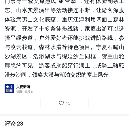
门票等一套文旅惠民“组合拳”，还有体验制茶工
艺、山水实景演出等活动接连不断，让游客深度
体验武夷山文化底蕴。重庆江津利用四面山森林
资源，开发了十多条徒步线路，家庭出游可以选
择平缓步道，户外爱好者还能挑战进阶路线，参
与凌云栈道、森林水滑等特色项目。宁夏石嘴山
沙湖景区，浩渺湖水与绵延沙丘同框，贺兰山轮
廓隐约可见，游客或乘船穿行湖上，或骑上骆驼
漫步沙间，领略大漠与湖泊交织的塞上风光。
央视新闻
我用心你放心
15
评论
23