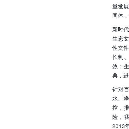
量发
同体，
新时
生态
性文件
长制
效；
典，进
针对
水、
控，
险，我
201