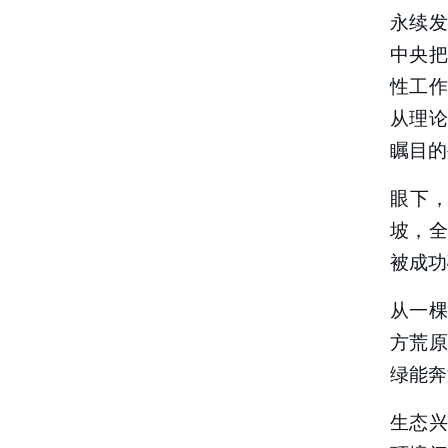
永续
中央
性工
从理
瞩目的
眼下
坡，全
被成功
从一
方荒
绿能奔
生态