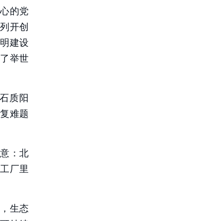
心的党
列开创
明建设
了举世
石质阳
修复难题
意：北
工厂里
，生态