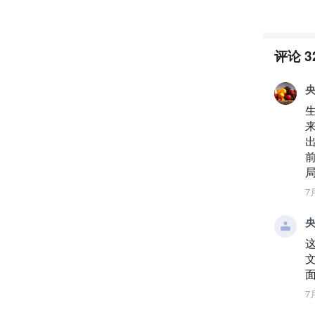
评论
3
央
7
央
7