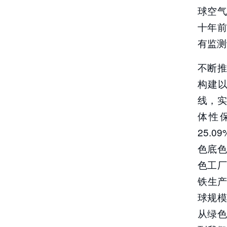
球空
十年前
有监测
不断
构建
线，
体性
25.
色底
色工厂
铁生产
球规
从绿