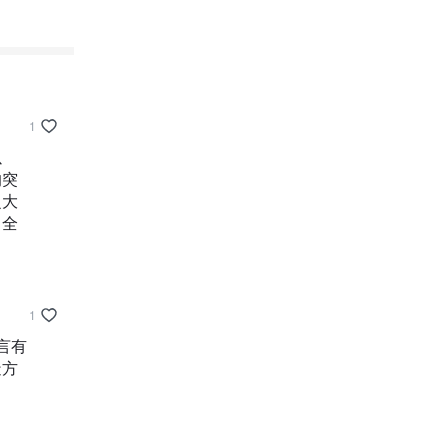
1
以
的突
之大
、全
1
言有
造方