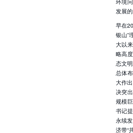
环境
发展的
早在2
银山”
大以
略高
态文明
总体
大作出
决突
规模
书记
永续发
济带“