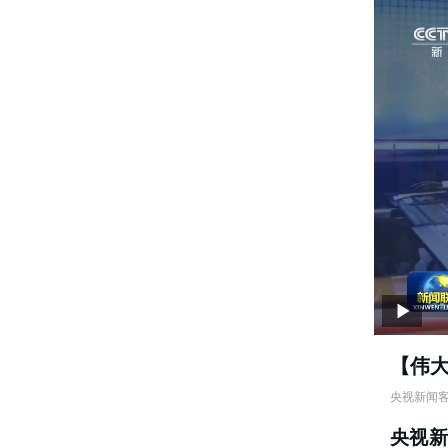
【伟
央视新闻
【伟大征
央视
责任编辑