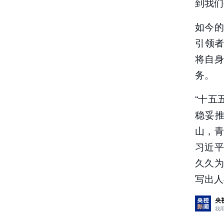
到我们
如今
引领者
将自身
务。
“十五
稳妥推
山，
习近
久久
写出人
央
我