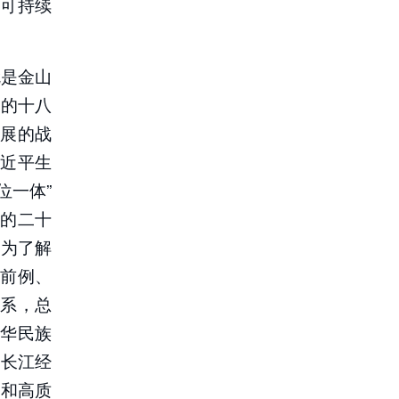
可持续
就是金山
党的十八
展的战
近平生
位一体”
的二十
。为了解
前例、
系，总
华民族
动长江经
护和高质