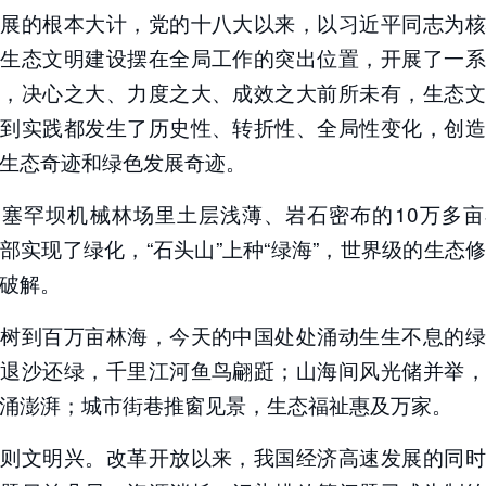
发展的根本大计，党的十八大以来，以习近平同志为核
把生态文明建设摆在全局工作的突出位置，开展了一系
作，决心之大、力度之大、成效之大前所未有，生态文
论到实践都发生了历史性、转折性、全局性变化，创造
生态奇迹和绿色发展奇迹。
，塞罕坝机械林场里土层浅薄、岩石密布的10万多亩
部实现了绿化，“石头山”上种“绿海”，世界级的生态
破解。
棵树到百万亩林海，今天的中国处处涌动生生不息的绿
原退沙还绿，千里江河鱼鸟翩跹；山海间风光储并举，
涌澎湃；城市街巷推窗见景，生态福祉惠及万家。
兴则文明兴。改革开放以来，我国经济高速发展的同时