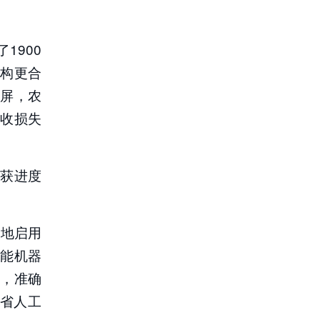
1900
构更合
屏，农
收损失
收获进度
当地启用
智能机器
，准确
节省人工