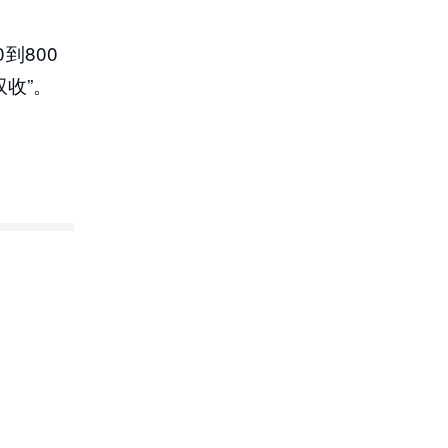
到800
收”。
2
。

0多
理，
手根
稳稳