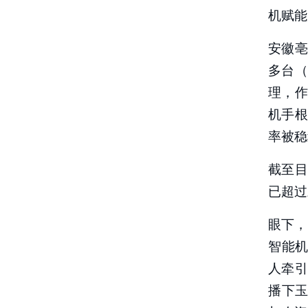
机赋能
安徽亳
多台
理，
机手
率被稳
截至目
已超过
眼下，
智能机
人牵
播下玉