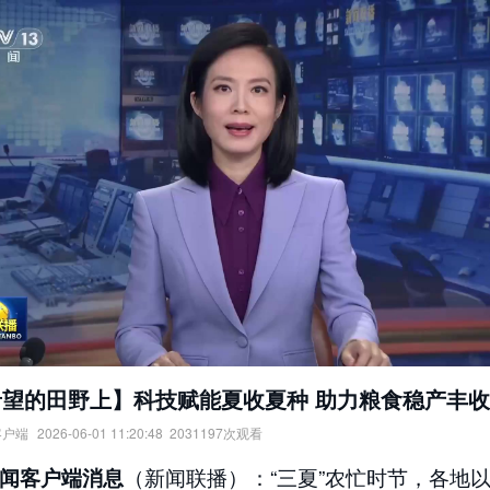
希望的田野上】科技赋能夏收夏种 助力粮食稳产丰收
客户端
2026-06-01 11:20:48
2031197
次观看
的田野上】科技赋能夏收夏种，助力粮食稳产丰收。
（新闻联播）：“三夏”农忙时节，各地
闻客户端消息
：
央视新闻客户端