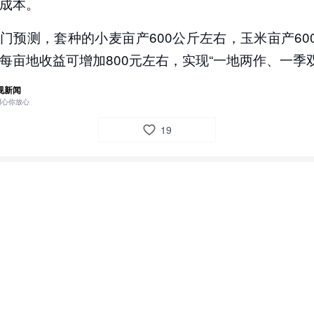
成本。
门预测，套种的小麦亩产600公斤左右，玉米亩产600
每亩地收益可增加800元左右，实现“一地两作、一季双
视新闻
用心你放心
19
5
视新闻网友x3qxvi
“三夏”农忙时节，各地以智慧农机赋能夏收夏种，助力粮食稳产丰收
安徽亳州蒙城200多万亩小麦大规模开镰。今年，当地推广了190
台（套）新型纵轴流收割机。相较于传统农机，该设备结构更合
作业滚筒更长，小麦脱粒更彻底，并且加装了智能监测屏，农机
据作业数据，动态调整行驶速度、优化操作，小麦机收损失率被