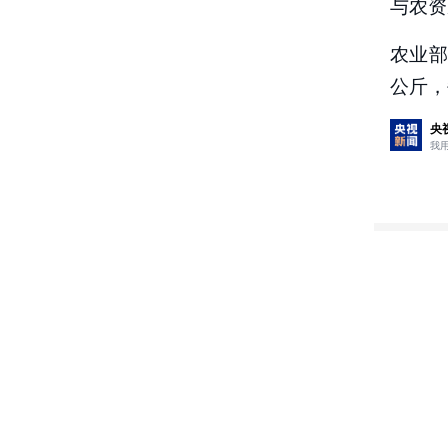
与农资
农业部
公斤，
央
我
评论
2
央