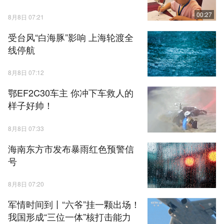
00:27
8月8日 07:21
受台风“白海豚”影响 上海轮渡全
线停航
8月8日 07:12
鄂EF2C30车主 你冲下车救人的
样子好帅！
8月8日 07:33
海南东方市发布暴雨红色预警信
号
8月8日 07:20
军情时间到丨“六爷”挂一颗出场！
我国形成“三位一体”核打击能力