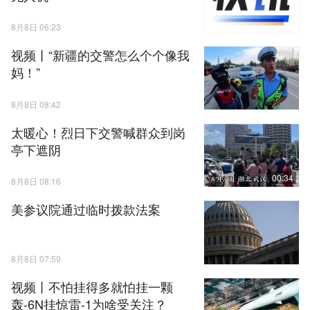
8月8日 06:23
视频丨“新疆的交警怎么个个像我
妈！”
8月8日 08:42
太暖心！烈日下交警喊群众到岗
亭下遮阴
00:34
8月8日 08:16
美参议院通过临时拨款法案
8月8日 07:59
视频丨不怕挂得多就怕挂一颗
轰-6N挂惊雷-1为啥受关注？