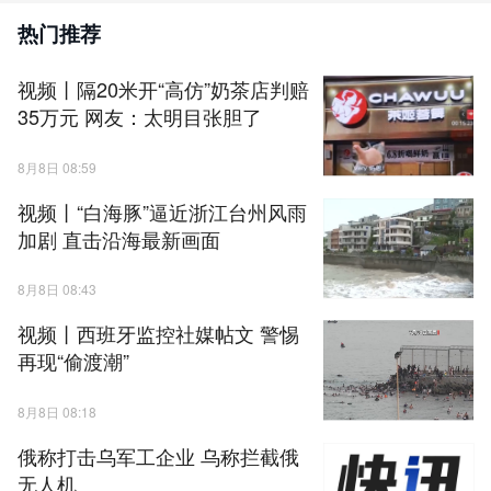
热门推荐
视频丨隔20米开“高仿”奶茶店判赔
35万元 网友：太明目张胆了
8月8日 08:59
视频丨“白海豚”逼近浙江台州风雨
加剧 直击沿海最新画面
8月8日 08:43
视频丨西班牙监控社媒帖文 警惕
再现“偷渡潮”
8月8日 08:18
俄称打击乌军工企业 乌称拦截俄
无人机