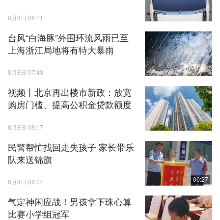
8月8日 08:11
台风“白海豚”外围环流风雨已至
上海浙江局地将有特大暴雨
8月8日 07:43
视频丨北京再出楼市新政：放宽
购房门槛、提高公积金贷款额度
8月8日 08:17
民警帮忙找回走失孩子 家长带乐
队来送锦旗
00:27
8月8日 08:04
气定神闲应战！男孩拿下珠心算
比赛小学组冠军