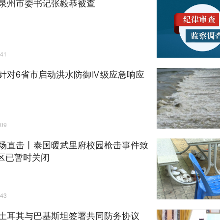
泉州市委书记张毅恭被查
41
针对6省市启动洪水防御Ⅳ级应急响应
09
场直击丨泰国暖武里府校园枪击事件致
校区已暂时关闭
43
土耳其与巴基斯坦签署共同防务协议