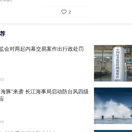
用心你放心
2
荐
监会对两起内幕交易案作出行政处罚
03
白海豚”来袭 长江海事局启动防台风四级
应
06