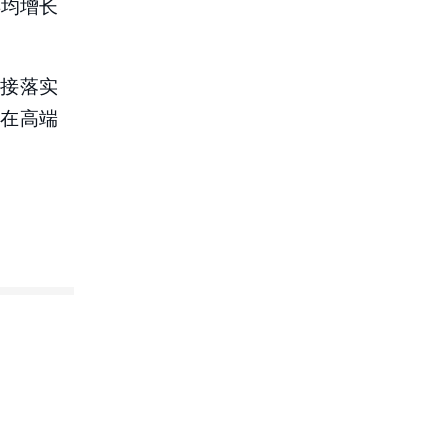
年均增长
接落实
在高端
1
平稳
级等