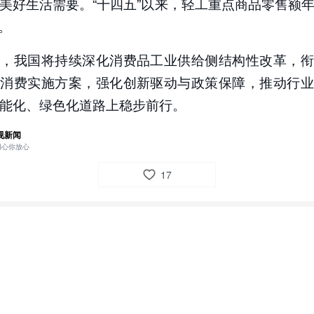
美好生活需要。“十四五”以来，轻工重点商品零售额
%。
步，我国将持续深化消费品工业供给侧结构性改革，衔
促消费实施方案，强化创新驱动与政策保障，推动行业
能化、绿色化道路上稳步前行。
视新闻
用心你放心
17
1
视新闻网友tZjS
记者从工业和信息化部获悉，今年前11个月我国消费品工业保持
增长态势，规模贡献与民生保障作用凸显，在结构优化、创新升
方面成效显著。