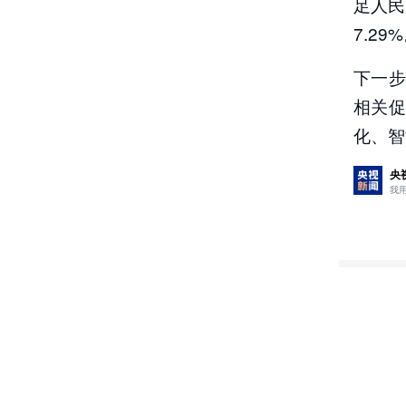
足人民
7.29
下一
相关
化、智
央
我
评论
2
央