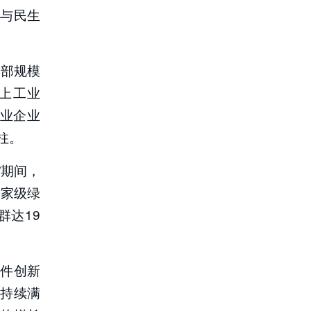
献与民生
全部规模
以上工业
工业企业
柱。
”期间，
国家级绿
群达19
1件创新
，持续满