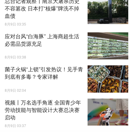
总台记者观察丨南京大屠杀历史
不容篡改 日本打“核爆”牌洗不掉
血债
8月9日 03:35
应对台风“白海豚” 上海商超生活
必需品货源充足
8月9日 03:38
菌子火锅“上锁”引发热议！见手青
到底有多毒？专家详解
8月9日 02:04
视频丨万名选手角逐 全国青少年
劳动技能与智能设计大赛总决赛
启动
8月9日 03:37