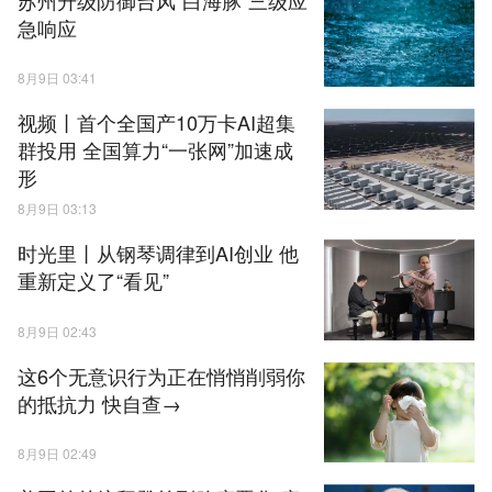
急响应
8月9日 03:41
视频丨首个全国产10万卡AI超集
群投用 全国算力“一张网”加速成
形
8月9日 03:13
时光里丨从钢琴调律到AI创业 他
重新定义了“看见”
8月9日 02:43
这6个无意识行为正在悄悄削弱你
的抵抗力 快自查→
8月9日 02:49