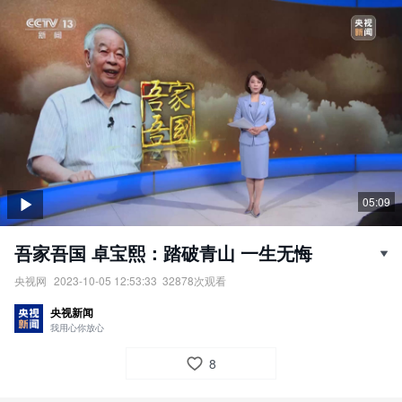
05:09
吾家吾国 卓宝熙：踏破青山 一生无悔
央视网
2023-10-05 12:53:33
32878
次观看
吾家吾国·卓宝熙：踏破青山，一生无悔。
央视新闻
责任编辑：
央视网
我用心你放心
8