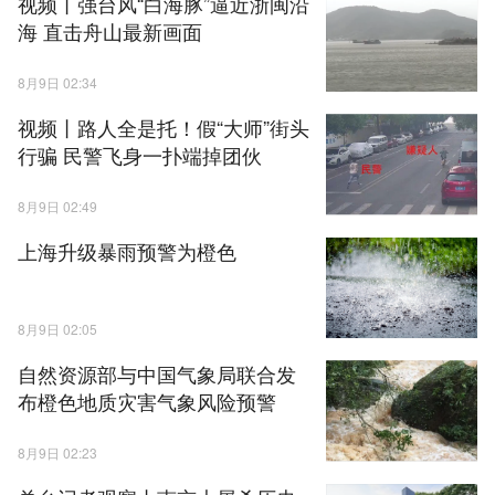
视频丨强台风“白海豚”逼近浙闽沿
海 直击舟山最新画面
8月9日 02:34
视频丨路人全是托！假“大师”街头
行骗 民警飞身一扑端掉团伙
8月9日 02:49
上海升级暴雨预警为橙色
8月9日 02:05
自然资源部与中国气象局联合发
布橙色地质灾害气象风险预警
8月9日 02:23