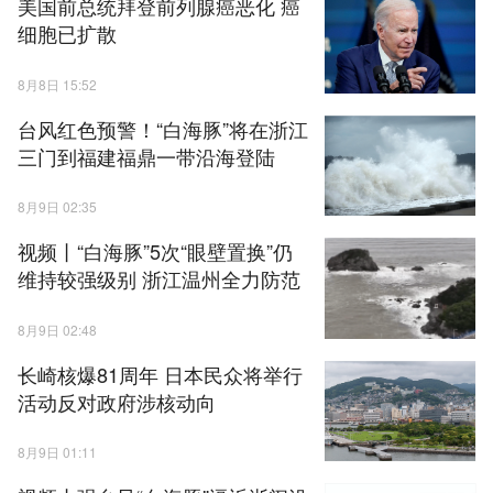
美国前总统拜登前列腺癌恶化 癌
细胞已扩散
8月8日 15:52
台风红色预警！“白海豚”将在浙江
三门到福建福鼎一带沿海登陆
8月9日 02:35
视频丨“白海豚”5次“眼壁置换”仍
维持较强级别 浙江温州全力防范
8月9日 02:48
长崎核爆81周年 日本民众将举行
活动反对政府涉核动向
8月9日 01:11