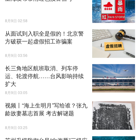
8月9日 02:58
从面试到入职全是假的！北京警
方破获一起虚假招工诈骗案
8月9日 03:56
长三角地区航班取消、列车停
运、轮渡停航……台风影响持续
扩大
8月9日 03:05
视频丨“海上生明月”写给谁？张九
龄故妻墓志首展 考古解谜题
8月9日 03:25
苏州升级防御台风“白海豚”三级应