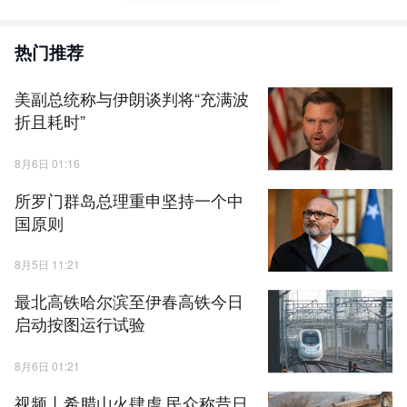
热门推荐
美副总统称与伊朗谈判将“充满波
折且耗时”
8月6日 01:16
所罗门群岛总理重申坚持一个中
国原则
8月5日 11:21
最北高铁哈尔滨至伊春高铁今日
启动按图运行试验
8月6日 01:21
视频丨希腊山火肆虐 民众称昔日