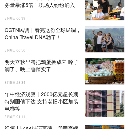
务量暴涨5倍！职场人纷纷涌入
8月6日 00:39
CGTN民调丨看完这份全球民调，
China Travel DNA动了！
8月6日 00:56
明天立秋早餐把鸡蛋换成它 嗓子
润了、晚上睡踏实了
8月5日 23:34
年中经济观察丨2000亿元超长期
特别国债下达 支持老旧小区加装
电梯等
8月6日 01:11
视频丨比A4纸还要薄！我国高端