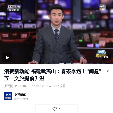
01:39
消费新动能 福建武夷山：春茶季遇上“闽超”
五一文旅提前升温
央视网
2026-04-30 11:01:38
224956
次观看
福建武夷山：春茶季遇上“闽超”，五一文旅提前升温。
央视新闻
责任编辑：
央视网
我用心你放心
1