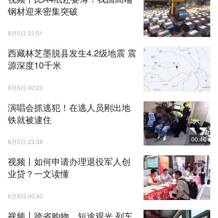
钢材迎来密集突破
8月5日 23:51
西藏林芝墨脱县发生4.2级地震 震
源深度10千米
8月6日 00:23
演唱会抓逃犯！在逃人员刚出地
铁就被逮住
00:46
8月5日 23:38
视频丨如何申请办理退役军人创
业贷？一文读懂
8月6日 00:40
视频丨跨省购物、短途观光 列车