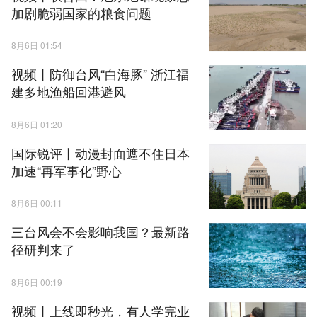
加剧脆弱国家的粮食问题
8月6日 01:54
视频丨防御台风“白海豚” 浙江福
建多地渔船回港避风
8月6日 01:20
国际锐评丨动漫封面遮不住日本
加速“再军事化”野心
8月6日 00:11
三台风会不会影响我国？最新路
径研判来了
8月6日 00:19
视频丨上线即秒光，有人学完业