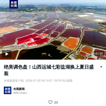
01:00
绝美调色盘！山西运城七彩盐湖换上夏日盛
装
央视新闻客户端
2024-07-02 04:19:21
597913
次观看
受高温影响，山西运城的千年盐湖呈现出迷人的七彩湖光。运城盐
央视新闻
湖富含钠、镁、氯等盐成分，这些矿物质的含量和浓度随高温发生
我用心你放心
变化，对水域中的生物也有一定影响，湖水因此呈现出多种色彩。
（总台记者 张说地 朱锐峰）
20