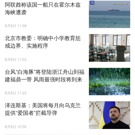
阿联酋称该国一船只在霍尔木兹
海峡遭袭
8月8日 11:38
北京市教委：明确中小学教育惩
戒边界、实施程序
8月8日 11:03
台风“白海豚”将登陆浙江舟山到福
建福鼎一带 风雨最强时段将到来
8月8日 11:22
泽连斯基：美国将每月向乌克兰
提供“爱国者”拦截导弹
8月8日 10:56