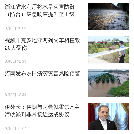
浙江省水利厅将水旱灾害防御
（防台）应急响应提升至Ⅰ级
8月8日 12:23
视频丨克罗地亚两列火车相撞致
20人受伤
8月8日 12:39
河南发布农田渍涝灾害风险预警
8月8日 12:38
伊外长：伊朗与阿曼就霍尔木兹
海峡谈判非常接近达成协议
8月8日 11:27