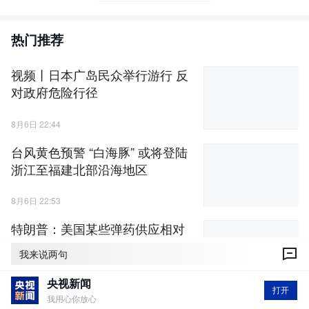
热门推荐
视频丨日本广岛民众举行游行 反
对政府危险行径
8月6日 22:44
台风黄色预警 “白海豚” 或将登陆
浙江至福建北部沿海地区
8月6日 22:53
特朗普：美国某些弹药供应相对
紧张
我来说两句
8月6日 20:32
央视新闻
打开
我用心你放心
视频丨民调显示：美国人更关心