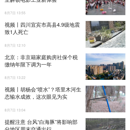
8月7日 13:55
视频丨四川宜宾市高县4.9级地震
致1人死亡
8月7日 12:10
北京：非京籍家庭购房社保个税
缴纳年限下调为一年
8月7日 13:22
视频丨胡杨会“喷水”？塔里木河生
态输水成效，这次眼见为实
8月7日 13:04
提醒注意 台风“白海豚”将影响部
分地区周末交通出行