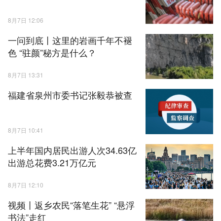
8月7日 12:06
一问到底丨这里的岩画千年不褪
色 “驻颜”秘方是什么？
8月7日 13:31
福建省泉州市委书记张毅恭被查
8月7日 10:41
上半年国内居民出游人次34.63亿
出游总花费3.21万亿元
8月7日 12:10
视频丨返乡农民“落笔生花” “悬浮
书法”走红