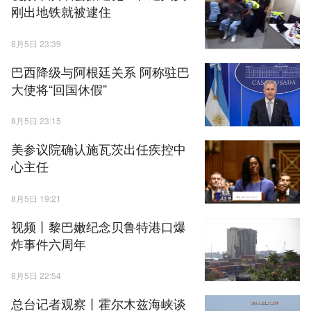
刚出地铁就被逮住
8月5日 23:39
巴西降级与阿根廷关系 阿称驻巴
大使将“回国休假”
8月5日 23:15
美参议院确认施瓦茨出任疾控中
心主任
8月5日 19:21
视频丨黎巴嫩纪念贝鲁特港口爆
炸事件六周年
8月5日 22:54
总台记者观察丨霍尔木兹海峡谈