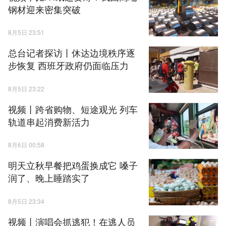
钢材迎来密集突破
8月5日 23:51
总台记者探访丨休达边境秩序逐
步恢复 西班牙政府仍面临压力
8月5日 23:22
视频丨跨省购物、短途观光 列车
轨道串起消费新活力
8月6日 00:58
明天立秋早餐把鸡蛋换成它 嗓子
润了、晚上睡踏实了
8月5日 23:34
视频丨演唱会抓逃犯！在逃人员