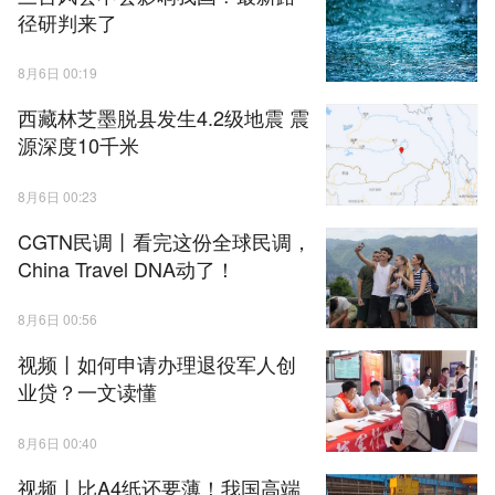
径研判来了
8月6日 00:19
西藏林芝墨脱县发生4.2级地震 震
源深度10千米
8月6日 00:23
CGTN民调丨看完这份全球民调，
China Travel DNA动了！
8月6日 00:56
视频丨如何申请办理退役军人创
业贷？一文读懂
8月6日 00:40
视频丨比A4纸还要薄！我国高端