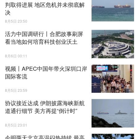
判取得进展 地区危机并未彻底解
决
8月5日 23:50
活力中国调研行丨合肥故事刷屏
看当地如何培育科技创业沃土
8月6日 00:11
视频丨APEC中国年带火深圳口岸
国际客流
8月5日 23:59
协议接近达成 伊朗披露海峡新航
道通行细节 美方再提“倒计时”
8月5日 23:01
今明两天北京高温闷热持续 最高