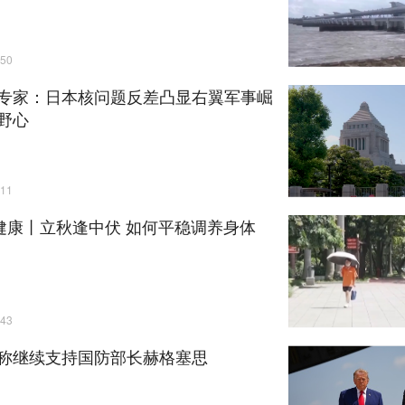
50
专家：日本核问题反差凸显右翼军事崛
野心
11
”健康丨立秋逢中伏 如何平稳调养身体
43
称继续支持国防部长赫格塞思