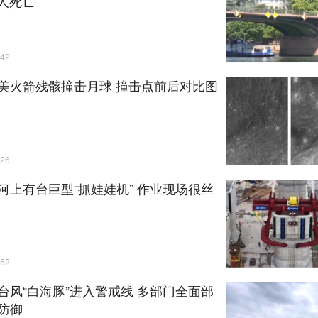
万人死亡
42
美火箭残骸撞击月球 撞击点前后对比图
26
河上有台巨型“抓娃娃机” 作业现场很丝
52
台风“白海豚”进入警戒线 多部门全面部
防御