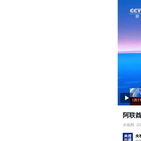
阿联酋
央视网
20
阿联酋·
央
责任编辑