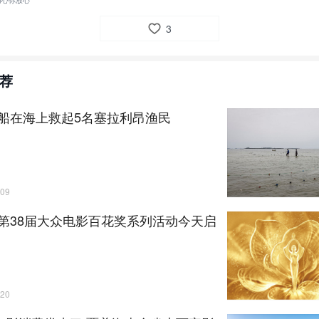
用心你放心
3
荐
船在海上救起5名塞拉利昂渔民
09
第38届大众电影百花奖系列活动今天启
20