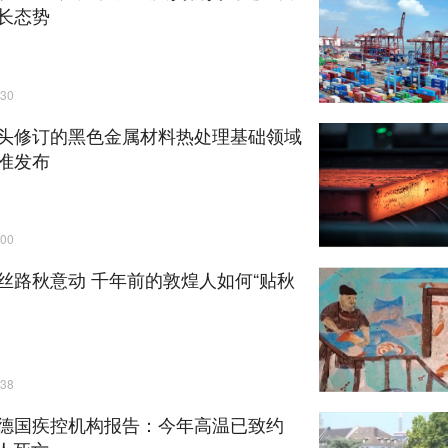
长态势
30
头修订的黑色金属材料热处理基础领域
准发布
00
丝路秋意动 千年前的敦煌人如何“贴秋
38
德国疾控机构报告：今年高温已致约